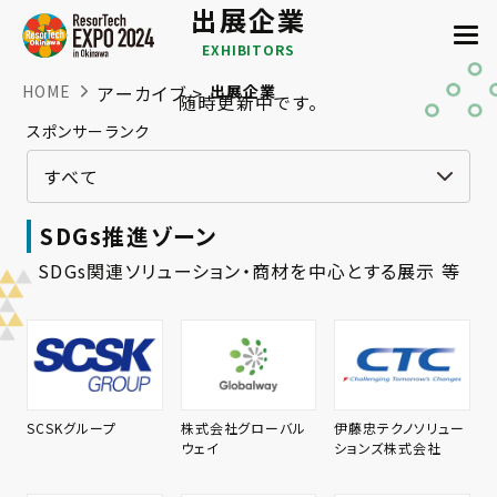
出展企業
EXHIBITORS
HOME
アーカイブ >
出展企業
随時更新中です。
スポンサーランク
SDGs推進ゾーン
SDGs関連ソリューション・商材を中心とする展示 等
SCSKグループ
株式会社グローバル
伊藤忠テクノソリュー
ウェイ
ションズ株式会社