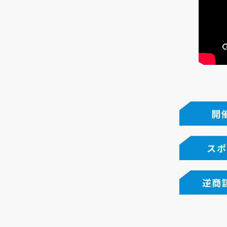
開
スポ
逆商