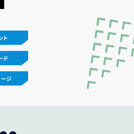
ント
ード
ページ