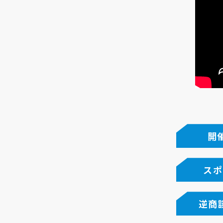
開
スポ
逆商