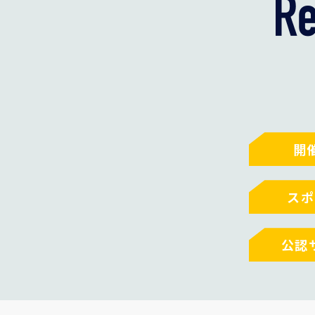
開
スポ
公認