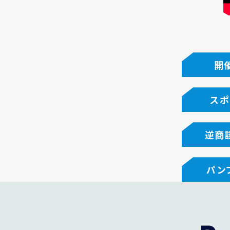
開
スポ
逆商
パン