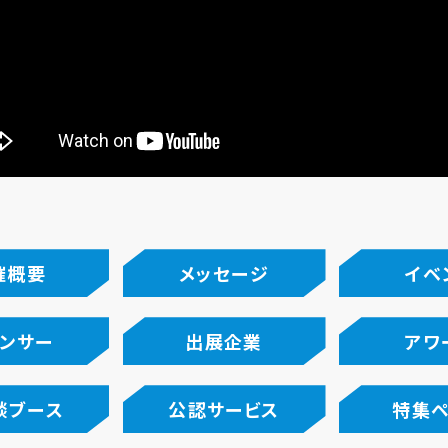
催概要
メッセージ
イベ
ンサー
出展企業
アワ
談ブース
公認サービス
特集