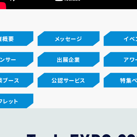
催概要
メッセージ
イベ
ンサー
出展企業
アワ
談ブース
公認サービス
特集
フレット