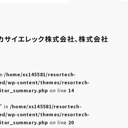
：カサイエレック株式会社、株式会社
in
/home/xs145581/resortech-
ed/wp-content/themes/resortech-
bitor_summary.php
on line
14
" in
/home/xs145581/resortech-
ed/wp-content/themes/resortech-
bitor_summary.php
on line
20