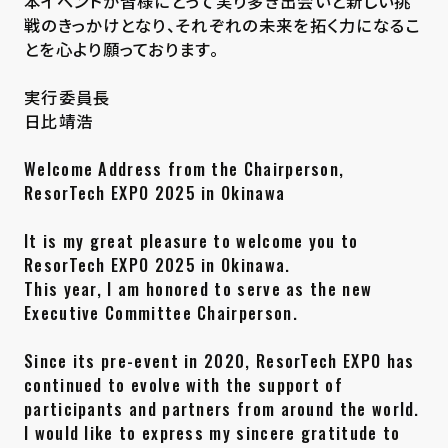
本イベントが皆様にとって実り多き出会いと新しい挑
戦のきっかけとなり、それぞれの未来を拓く力になるこ
とを心より願っております。
実行委員長
日比靖浩
Welcome Address from the Chairperson,
ResorTech EXPO 2025 in Okinawa
It is my great pleasure to welcome you to
ResorTech EXPO 2025 in Okinawa.
This year, I am honored to serve as the new
Executive Committee Chairperson.
Since its pre-event in 2020, ResorTech EXPO has
continued to evolve with the support of
participants and partners from around the world.
I would like to express my sincere gratitude to