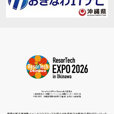
ResorTech EXPO in Okinawa実行委員会
一般財団法人 沖縄ITイノベーション戦略センター（ISCO）内
〒900-0029 沖縄県那覇市旭町112番地1 金秀ビル東館2階
概要
出展企業
特集
イベント
フロアマップ
お知らせ
来場申込
出展申込
資料ダウンロード