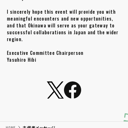
I sincerely hope this event will provide you with
meaningful encounters and new opportunities,
and that Okinawa will serve as your gateway to
successful collaborations in Japan and the wider
region.
Executive Committee Chairperson
Yasuhiro Hibi
HOME
主催者メッセージ