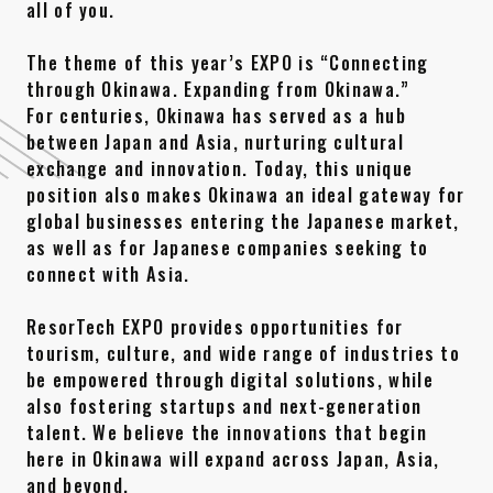
all of you.
The theme of this year’s EXPO is “Connecting
through Okinawa. Expanding from Okinawa.”
For centuries, Okinawa has served as a hub
between Japan and Asia, nurturing cultural
exchange and innovation. Today, this unique
position also makes Okinawa an ideal gateway for
global businesses entering the Japanese market,
as well as for Japanese companies seeking to
connect with Asia.
ResorTech EXPO provides opportunities for
tourism, culture, and wide range of industries to
be empowered through digital solutions, while
also fostering startups and next-generation
talent. We believe the innovations that begin
here in Okinawa will expand across Japan, Asia,
and beyond.