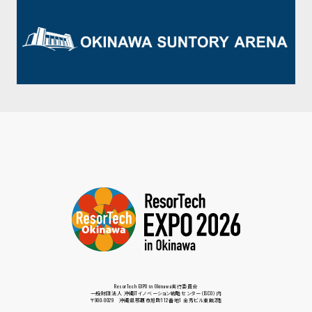
ResorTech EXPO in Okinawa実行委員会
一般財団法人 沖縄ITイノベーション戦略センター（ISCO）内
〒900-0029 沖縄県那覇市旭町112番地1 金秀ビル東館2階