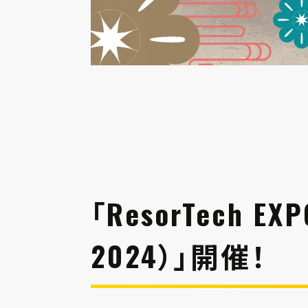
「ResorTech E
2024）」開催！