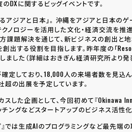
度のDXに関するビッグイベントです。
るアジアと日本」。 沖縄をアジアと日本のゲ
、テクノロジーを活用した文化・経済交流を推
方課題解決を通じて、新ビジネスの創出と地
役割を目指します。昨年度の「ResorTech EXP
しました（詳細はおきぎん経済研究所より発
確定しており、18,000人の来場者数を見込
0社超の出展を予定しています。
た企画として、今回初めて『Okinawa Innova
ッチングなどスタートアップのビジネス活性
プ』では生成AIのプログラミングなど最先端