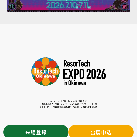
ResorTech EXPO in Okinawa実行委員会
一般財団法人 沖縄ITイノベーション戦略センター（ISCO）内
〒900-0029 沖縄県那覇市旭町112番地1 金秀ビル東館2階
来場登録
出展申込