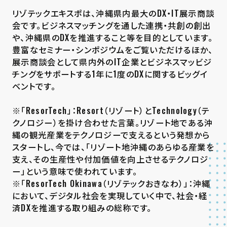
リゾテックエキスポは、沖縄県内最大のDX・IT展示商談
会です。ビジネスマッチングを通した連携・共創の創出
や、沖縄県のDXを推進すること等を⽬的としています。
豊富なセミナー・シンポジウムをご覧いただけるほか、
展示商談会として県内外のIT企業とビジネスマッビジ
チングをサポートする1年に1度のDXに関するビッグイ
ベントです。
※「ResorTech」：Resort（リゾート）とTechnology（テ
クノロジー）を掛け合わせた言葉。リゾート地である沖
縄の観光産業をテクノロジーで支えるという発想から
スタートし、今では、「リゾート地沖縄のあらゆる産業を
支え、その生産性や付加価値を向上させるテクノロジ
ー」という意味で使われています。
※「ResorTech Okinawa（リゾテックおきなわ）」：沖縄
において、デジタル社会を実現していく中で、社会・経
済DXを推進する取り組みの総称です。