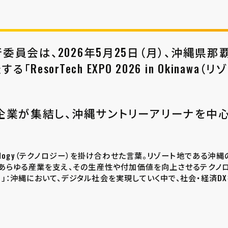
kinawa実行委員会は、2026年5月25日（月）、
「ResorTech EXPO 2026 in Okinaw
内外企業が集結し、沖縄サントリーアリーナを中
）とTechnology（テクノロジー）を掛け合わせた言葉。リゾート地で
のあらゆる産業を支え、その生産性や付加価値を向上させるテクノ
クおきなわ）」：沖縄において、デジタル社会を実現していく中で、社会・経