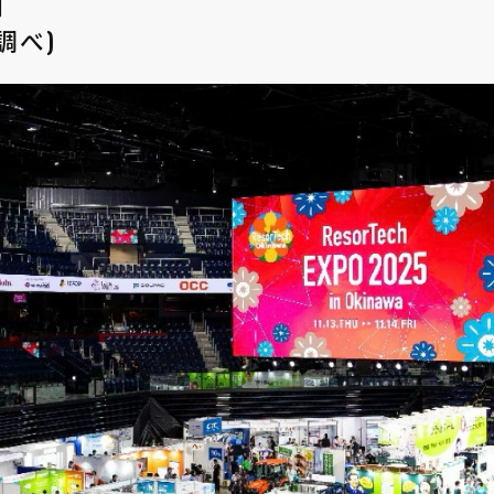
円
調べ)