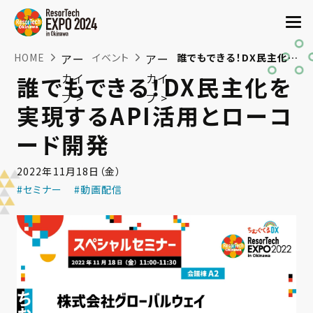
HOME
アー
イベント
アー
誰でもできる！DX民主化を実現するAPI活用とローコード開発
カイ
カイ
誰でもできる！DX民主化を
ブ >
ブ >
実現するAPI活用とローコ
ード開発
2022年11月18日（金）
#セミナー
#動画配信