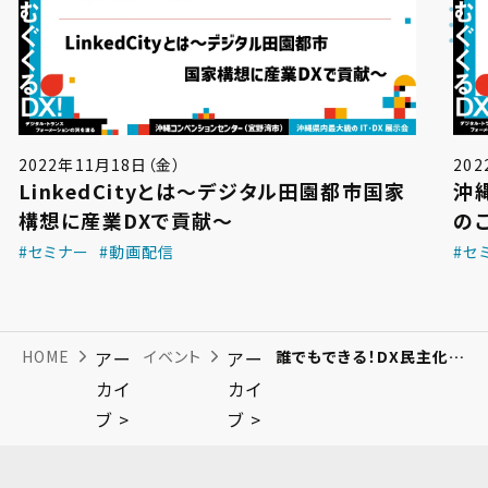
2022年11月18日（金）
20
LinkedCityとは〜デジタル田園都市国家
沖
構想に産業DXで貢献〜
の
#セミナー
#動画配信
#セ
HOME
アー
イベント
アー
誰でもできる！DX民主化を実現するAPI活用とローコード開発
カイ
カイ
ブ >
ブ >