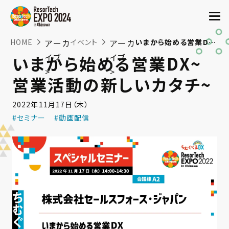
HOME
アーカ
イベント
アーカ
いまから始める営業DX~営業活動の新しいカタチ~
イブ
イブ
いまから始める営業DX~
>
>
営業活動の新しいカタチ~
2022年11月17日（木）
#セミナー
#動画配信