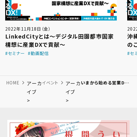
2022年11月18日（金）
20
LinkedCityとは〜デジタル田園都市国家
沖
構想に産業DXで貢献〜
の
#セミナー
#動画配信
#セ
HOME
アーカ
イベント
アーカ
いまから始める営業DX~営業活動の新しいカタチ~
イブ
イブ
>
>