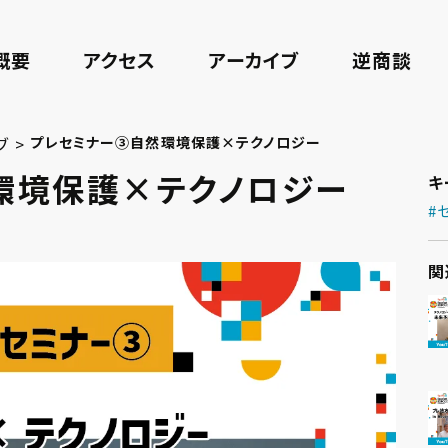
概要
アクセス
アーカイブ
逆商談
ブ >
プレセミナー③自然環境保護×テクノロジー
環境保護×テクノロジー
キ
#
関