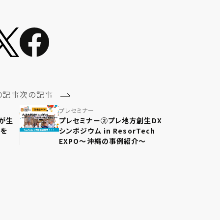
の記事
次の記事
プレセミナー
が生
プレセミナー②プレ地方創生DX
題を
シンポジウム in ResorTech
EXPO〜沖縄の事例紹介〜