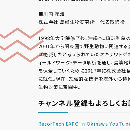
■川内 紀浩
株式会社 島嶼生物研究所​ 代表取締役
1998年大学院修了後、沖縄へ。琉球列島
2001年から関東圏で野生動物に関連する
は絶滅したと考えられていたオキナワトゲ
ィールドワーク・データ解析を通し、島嶼
を保全していくために2017年に株式会社
に就任。現在、先駆的な技術を海外から積
生物対策に奮闘中。​
チャンネル登録もよろしくお
ResorTech EXPO in Okinawa YouT