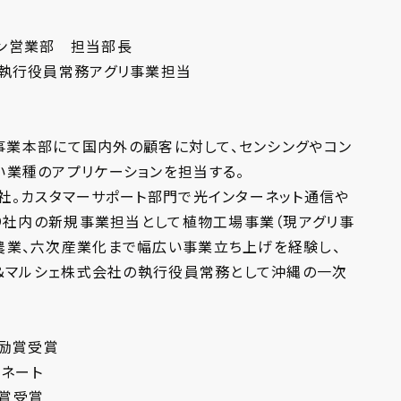
ン営業部 担当部長​
 執行役員常務アグリ事業担当
IA事業本部にて国内外の顧客に対して、センシングやコン
業種のアプリケーションを担当する。​
社。カスタマーサポート部門で光インターネット通信や
より社内の新規事業担当として植物工場事業（現アグリ事
農業、六次産業化まで幅広い事業立ち上げを経験し、
リ＆マルシェ株式会社の執行役員常務として沖縄の一次
励賞受賞​
ネート​
大賞受賞