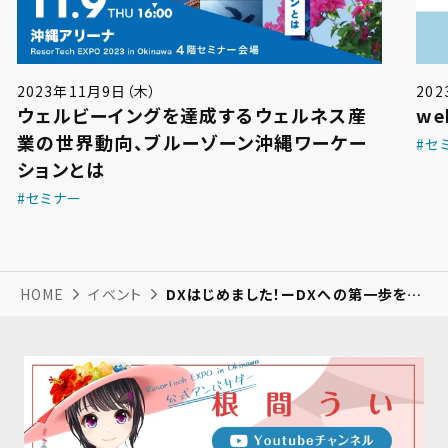
2023年11月9日（木）
20
ウェルビーイングを達成するウェルネス産
w
業の世界動向、ブルーゾーン沖縄ワーケー
#セ
ションとは
#セミナー
HOME
イベント
DXはじめました！ーDXへの第一歩を踏み出した県内企業が語りますー（会場参加）