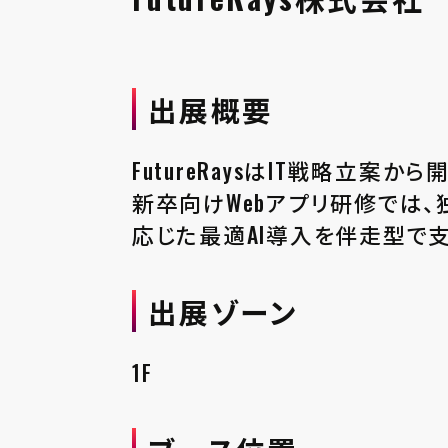
出展概要
FutureRaysはIT戦略立
新卒向けWebアプリ研修では、独
応じた最適AI導入を伴走型で
出展ゾーン
1F