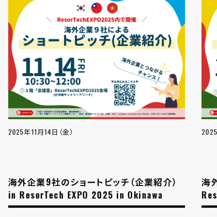
2025年11月14日（金）
202
海外企業9社のショートピッチ（企業紹介）
海
in ResorTech EXPO 2025 in Okinawa
Re